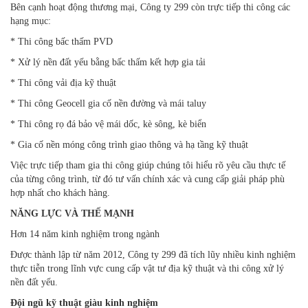
Bên cạnh hoạt động thương mại, Công ty 299 còn trực tiếp thi công các
hạng mục:
* Thi công bấc thấm PVD
* Xử lý nền đất yếu bằng bấc thấm kết hợp gia tải
* Thi công vải địa kỹ thuật
* Thi công Geocell gia cố nền đường và mái taluy
* Thi công rọ đá bảo vệ mái dốc, kè sông, kè biển
* Gia cố nền móng công trình giao thông và hạ tầng kỹ thuật
Việc trực tiếp tham gia thi công giúp chúng tôi hiểu rõ yêu cầu thực tế
của từng công trình, từ đó tư vấn chính xác và cung cấp giải pháp phù
hợp nhất cho khách hàng.
NĂNG LỰC VÀ THẾ MẠNH
Hơn 14 năm kinh nghiệm trong ngành
Được thành lập từ năm 2012, Công ty 299 đã tích lũy nhiều kinh nghiệm
thực tiễn trong lĩnh vực cung cấp vật tư địa kỹ thuật và thi công xử lý
nền đất yếu.
Đội ngũ kỹ thuật giàu kinh nghiệm