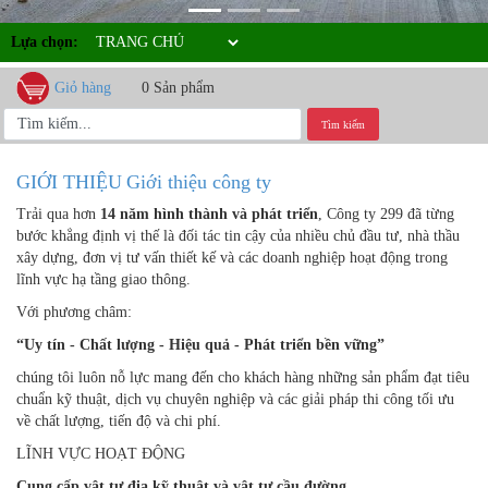
Lựa chọn:
Giỏ hàng
0 Sản phẩm
Tìm kiếm
GIỚI THIỆU
Giới thiệu công ty
Trải qua hơn
14 năm hình thành và phát triển
, Công ty 299 đã từng
bước khẳng định vị thế là đối tác tin cậy của nhiều chủ đầu tư, nhà thầu
xây dựng, đơn vị tư vấn thiết kế và các doanh nghiệp hoạt động trong
lĩnh vực hạ tầng giao thông.
Với phương châm:
“Uy tín - Chất lượng - Hiệu quả - Phát triển bền vững”
chúng tôi luôn nỗ lực mang đến cho khách hàng những sản phẩm đạt tiêu
chuẩn kỹ thuật, dịch vụ chuyên nghiệp và các giải pháp thi công tối ưu
về chất lượng, tiến độ và chi phí.
LĨNH VỰC HOẠT ĐỘNG
Cung cấp vật tư địa kỹ thuật và vật tư cầu đường