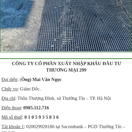
CÔNG TY CỔ PHẦN XUẤT NHẬP KHẨU ĐẦU TƯ
THƯƠNG MẠI 299
Đại diện
: (
Ông) Mai Văn Ngọc
Chức vụ
: Giám Đốc.
Địa chỉ
: Thôn Thượng Đình, xã Thường Tín – TP. Hà Nội
Điện thoại
:
0985.112.716
Mã số thuế
:
0 1 0 5 9 3 5 8 3 6
Tài khoản
1
: 020029928186 tại Sacombank – PGD Thường Tín –